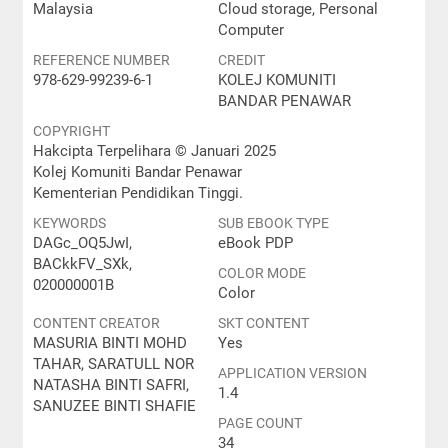
Malaysia
Cloud storage, Personal
Computer
REFERENCE NUMBER
CREDIT
978-629-99239-6-1
KOLEJ KOMUNITI
BANDAR PENAWAR
COPYRIGHT
Hakcipta Terpelihara © Januari 2025
Kolej Komuniti Bandar Penawar
Kementerian Pendidikan Tinggi.
KEYWORDS
SUB EBOOK TYPE
DAGc_OQ5JwI,
eBook PDP
BACkkFV_SXk,
COLOR MODE
020000001B
Color
CONTENT CREATOR
SKT CONTENT
MASURIA BINTI MOHD
Yes
TAHAR, SARATULL NOR
APPLICATION VERSION
NATASHA BINTI SAFRI,
1.4
SANUZEE BINTI SHAFIE
PAGE COUNT
34