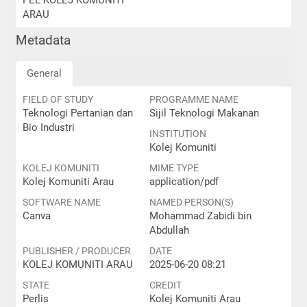
PEL KOLEJ KOMUNITI
ARAU
Metadata
General
FIELD OF STUDY
PROGRAMME NAME
Teknologi Pertanian dan
Sijil Teknologi Makanan
Bio Industri
INSTITUTION
Kolej Komuniti
KOLEJ KOMUNITI
MIME TYPE
Kolej Komuniti Arau
application/pdf
SOFTWARE NAME
NAMED PERSON(S)
Canva
Mohammad Zabidi bin
Abdullah
PUBLISHER / PRODUCER
DATE
KOLEJ KOMUNITI ARAU
2025-06-20 08:21
STATE
CREDIT
Perlis
Kolej Komuniti Arau