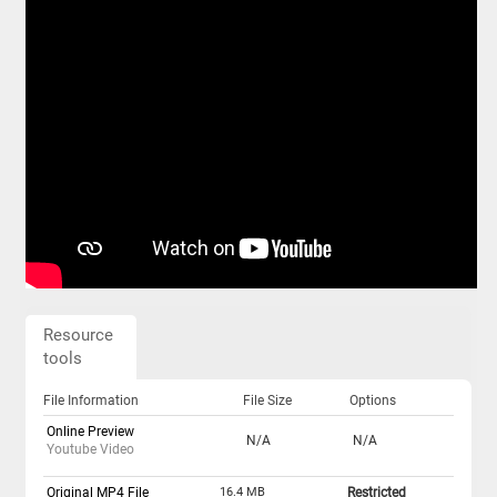
Resource
tools
File Information
File Size
Options
Online Preview
N/A
N/A
Youtube Video
Original MP4 File
16.4 MB
Restricted