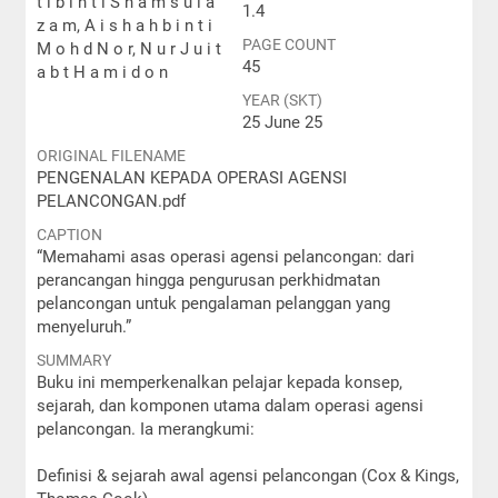
t i b i n t i S h a m s u l a
1.4
z a m, A i s h a h b i n t i
PAGE COUNT
M o h d N o r, N u r J u i t
45
a b t H a m i d o n
YEAR (SKT)
25 June 25
ORIGINAL FILENAME
PENGENALAN KEPADA OPERASI AGENSI
PELANCONGAN.pdf
CAPTION
“Memahami asas operasi agensi pelancongan: dari
perancangan hingga pengurusan perkhidmatan
pelancongan untuk pengalaman pelanggan yang
menyeluruh.”
SUMMARY
Buku ini memperkenalkan pelajar kepada konsep,
sejarah, dan komponen utama dalam operasi agensi
pelancongan. Ia merangkumi:
Definisi & sejarah awal agensi pelancongan (Cox & Kings,