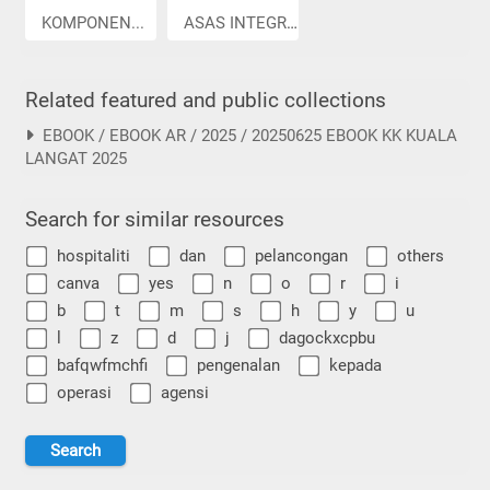
KOMPONEN...
ASAS INTEGRA...
Related featured and public collections
EBOOK / EBOOK AR / 2025 / 20250625 EBOOK KK KUALA
LANGAT 2025
Search for similar resources
hospitaliti
dan
pelancongan
others
canva
yes
n
o
r
i
b
t
m
s
h
y
u
l
z
d
j
dagockxcpbu
bafqwfmchfi
pengenalan
kepada
operasi
agensi