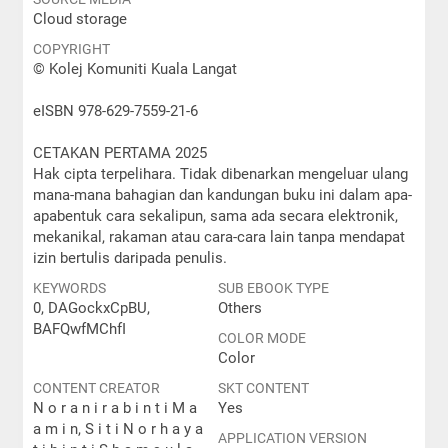
Cloud storage
COPYRIGHT
© Kolej Komuniti Kuala Langat
eISBN 978-629-7559-21-6
CETAKAN PERTAMA 2025
Hak cipta terpelihara. Tidak dibenarkan mengeluar ulang
mana-mana bahagian dan kandungan buku ini dalam apa-
apabentuk cara sekalipun, sama ada secara elektronik,
mekanikal, rakaman atau cara-cara lain tanpa mendapat
izin bertulis daripada penulis.
KEYWORDS
SUB EBOOK TYPE
0, DAGockxCpBU,
Others
BAFQwfMChfI
COLOR MODE
Color
CONTENT CREATOR
SKT CONTENT
N o r a n i r a b i n t i M a
Yes
a m i n, S i t i N o r h a y a
APPLICATION VERSION