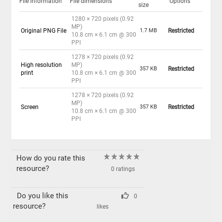
File information
File dimensions
Options
size
1280 × 720 pixels (0.92
MP)
Original PNG File
1.7 MB
Restricted
10.8 cm × 6.1 cm @ 300
PPI
1278 × 720 pixels (0.92
High resolution
MP)
357 KB
Restricted
print
10.8 cm × 6.1 cm @ 300
PPI
1278 × 720 pixels (0.92
MP)
Screen
357 KB
Restricted
10.8 cm × 6.1 cm @ 300
PPI
How do you rate this
resource?
0 ratings
Do you like this
0
resource?
likes