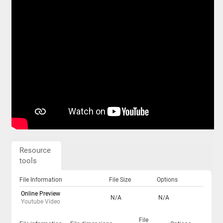
Resource
tools
File Information
File Size
Options
Online Preview
N/A
N/A
Youtube Video
File