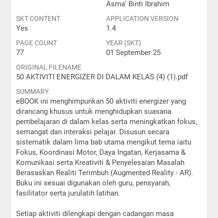
Asma' Binti Ibrahim
SKT CONTENT
APPLICATION VERSION
Yes
1.4
PAGE COUNT
YEAR (SKT)
77
01 September 25
ORIGINAL FILENAME
50 AKTIVITI ENERGIZER DI DALAM KELAS (4) (1).pdf
SUMMARY
eBOOK ini menghimpunkan 50 aktiviti energizer yang
dirancang khusus untuk menghidupkan suasana
pembelajaran di dalam kelas serta meningkatkan fokus,
semangat dan interaksi pelajar. Disusun secara
sistematik dalam lima bab utama mengikut tema iaitu
Fokus, Koordinasi Motor, Daya Ingatan, Kerjasama &
Komunikasi serta Kreativiti & Penyelesaian Masalah
Berasaskan Realiti Terimbuh (Augmented Reality - AR).
Buku ini sesuai digunakan oleh guru, pensyarah,
fasilitator serta jurulatih latihan.
Setiap aktiviti dilengkapi dengan cadangan masa